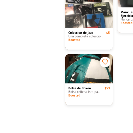
Mancuer
Ejercici
Nunca us
Boosted
Coleccion de Jazz
$5
Una completa coleccio...
Boosted
Bolsa de Boxeo
$53
Bolsa rellena lsta pa...
Boosted