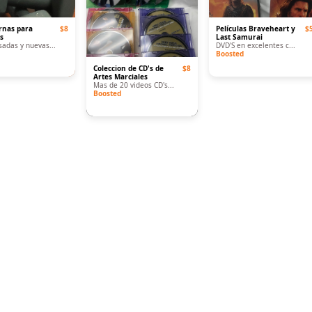
nas para
$8
Películas Braveheart y
$
os
Last Samurai
adas y nuevas...
DVD'S en excelentes c...
Boosted
Coleccion de CD's de
$8
Artes Marciales
Mas de 20 videos CD's...
Boosted