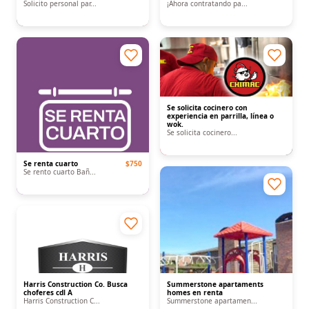
Solicito personal par...
¡Ahora contratando pa...
Se solicita cocinero con
experiencia en parrilla, línea o
wok.
Se solicita cocinero...
Se renta cuarto
$750
Se rento cuarto Bañ...
Harris Construction Co. Busca
Summerstone apartaments
choferes cdl A
homes en renta
Harris Construction C...
Summerstone apartamen...